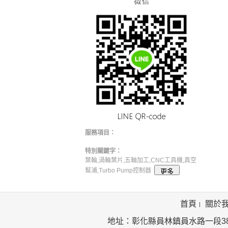
服務項目：
特別關鍵字：
葉輪,渦輪葉片,五軸加工,CNC工具機,真空
幫浦,Turbo Pump控制器
首頁
關於
地址：彰化縣員林鎮員水路一段385號