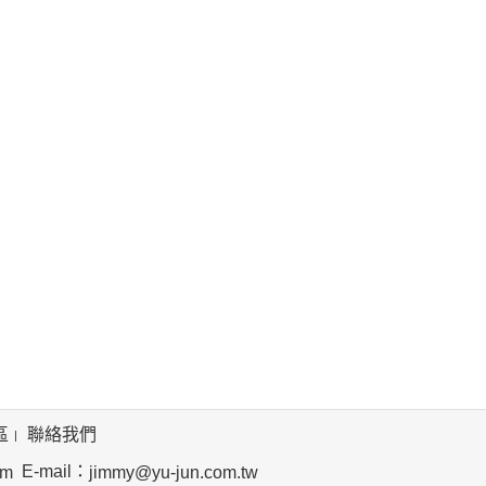
區
聯絡我們
E-mail：
om
jimmy@yu-jun.com.tw