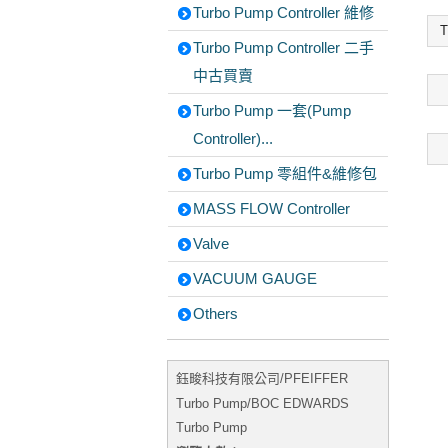
Turbo Pump Controller 維修
T
Turbo Pump Controller 二手
中古買賣
Turbo Pump 一套(Pump
Controller)...
Turbo Pump 零組件&維修包
MASS FLOW Controller
Valve
VACUUM GAUGE
Others
鈺畯科技有限公司/PFEIFFER
Turbo Pump/BOC EDWARDS
Turbo Pump