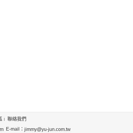
區
聯絡我們
E-mail：
om
jimmy@yu-jun.com.tw