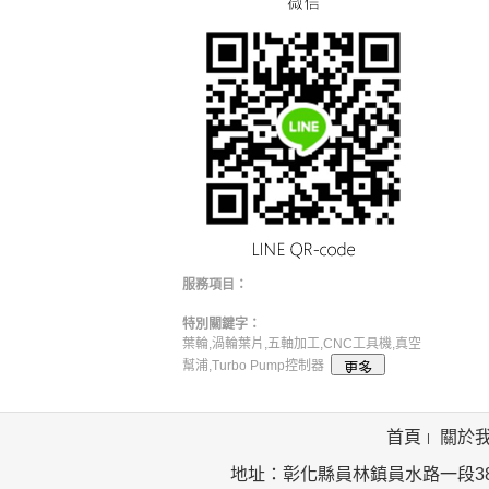
服務項目：
特別關鍵字：
葉輪,渦輪葉片,五軸加工,CNC工具機,真空
幫浦,Turbo Pump控制器
首頁
關於
地址：彰化縣員林鎮員水路一段385號