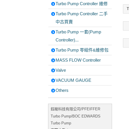
Turbo Pump Controller 維修
T
Turbo Pump Controller 二手
中古買賣
Turbo Pump 一套(Pump
Controller)...
Turbo Pump 零組件&維修包
MASS FLOW Controller
Valve
VACUUM GAUGE
Others
鈺畯科技有限公司/PFEIFFER
Turbo Pump/BOC EDWARDS
Turbo Pump