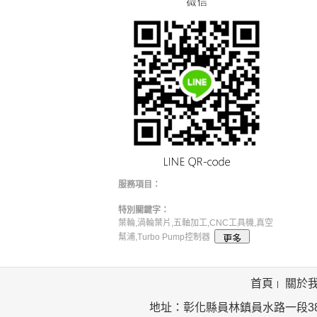
服務項目：
特別關鍵字：
葉輪,渦輪葉片,五軸加工,CNC工具機,真空
幫浦,Turbo Pump控制器
首頁
關於
地址：彰化縣員林鎮員水路一段385號