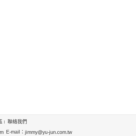
區
聯絡我們
E-mail：
om
jimmy@yu-jun.com.tw