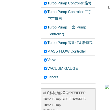
Turbo Pump Controller 維修
U
Turbo Pump Controller 二手
中古買賣
Turbo Pump 一套(Pump
Controller)...
Turbo Pump 零組件&維修包
MASS FLOW Controller
Valve
VACUUM GAUGE
Others
鈺畯科技有限公司/PFEIFFER
Turbo Pump/BOC EDWARDS
Turbo Pump