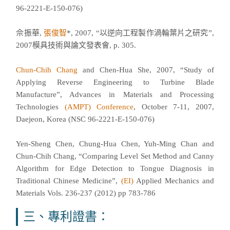
96-2221-E-150-076)
佘振華,
張俊智
*, 2007, “以逆向工程製作渦輪葉片之研究”,
2007模具技術與論文發表會, p. 305.
Chun-Chih Chang
and Chen-Hua She, 2007, “Study of
Applying Reverse Engineering to Turbine Blade
Manufacture”, Advances in Materials and Processing
Technologies
(AMPT) Conference
, October 7-11, 2007,
Daejeon, Korea (NSC 96-2221-E-150-076)
Yen-Sheng Chen, Chung-Hua Chen, Yuh-Ming Chan and
Chun-Chih Chang, “Comparing Level Set Method and Canny
Algorithm for Edge Detection to Tongue Diagnosis in
Traditional Chinese Medicine”,
(EI)
Applied Mechanics and
Materials Vols. 236-237 (2012) pp 783-786
三、專利證書：